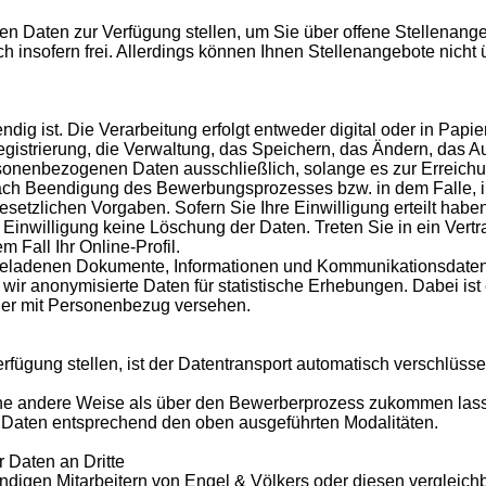
en Daten zur Verfügung stellen, um Sie über offene Stellenange
insofern frei. Allerdings können Ihnen Stellenangebote nicht
dig ist. Die Verarbeitung erfolgt entweder digital oder in Pap
strierung, die Verwaltung, das Speichern, das Ändern, das A
ersonenbezogenen Daten ausschließlich, solange es zur Erreichun
ch Beendigung des Bewerbungsprozesses bzw. in dem Falle, in
esetzlichen Vorgaben. Sofern Sie Ihre Einwilligung erteilt hab
Einwilligung keine Löschung der Daten. Treten Sie in ein Vertra
 Fall Ihr Online-Profil.
hgeladenen Dokumente, Informationen und Kommunikationsdate
r anonymisierte Daten für statistische Erhebungen. Dabei ist es
er mit Personenbezug versehen.
ügung stellen, ist der Datentransport automatisch verschlüssel
ine andere Weise als über den Bewerberprozess zukommen lasse
se Daten entsprechend den oben ausgeführten Modalitäten.
Daten an Dritte
igen Mitarbeitern von Engel & Völkers oder diesen vergleichba