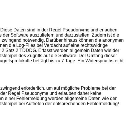
st. Diese Daten sind in der Regel Pseudonyme und erlauben
e der Software auszuliefern und darzustellen. Zudem ist die
lle, zwingend notwendig. Darüber hinaus können die anonymen
en die Log-Files bei Verdacht auf eine rechtswidrige
atz 2 Satz 2 TDDDG. Erfasst werden allgemein Daten wie der
tempel des Zugriffs auf die Software. Der Umfang dieser
riffsprotokolle beträgt bis zu 7 Tage. Ein Widerspruchsrecht
 zwingend erforderlich, um auf mögliche Probleme bei der
in der Regel Pseudonyme und erlauben daher keine
eten einer Fehlermeldung werden allgemeine Daten wie der
stempel bei Auftreten der entsprechenden Fehlermeldung/-