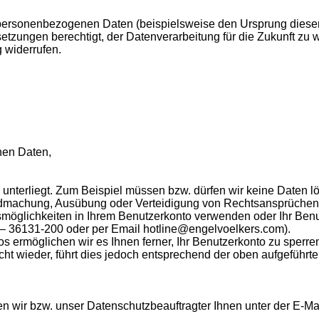
r personenbezogenen Daten (beispielsweise den Ursprung dieser
etzungen berechtigt, der Datenverarbeitung für die Zukunft zu
g widerrufen.
nen Daten,
unterliegt. Zum Beispiel müssen bzw. dürfen wir keine Daten lö
tendmachung, Ausübung oder Verteidigung von Rechtsansprüch
möglichkeiten in Ihrem Benutzerkonto verwenden oder Ihr Benu
0 – 36131-200 oder per Email hotline@engelvoelkers.com).
 ermöglichen wir es Ihnen ferner, Ihr Benutzerkonto zu sperren
 nicht wieder, führt dies jedoch entsprechend der oben aufgef
wir bzw. unser Datenschutzbeauftragter Ihnen unter der E-Ma