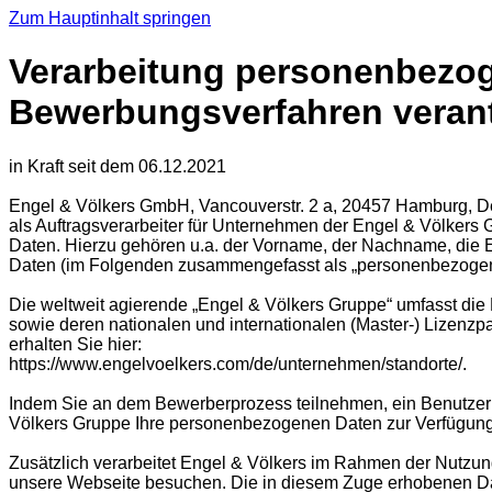
Zum Hauptinhalt springen
Verarbeitung personenbezoge
Bewerbungsverfahren verantw
in Kraft seit dem 06.12.2021
Engel & Völkers GmbH, Vancouverstr. 2 a, 20457 Hamburg, Deu
als Auftragsverarbeiter für Unternehmen der Engel & Völk
Daten. Hierzu gehören u.a. der Vorname, der Nachname, die
Daten (im Folgenden zusammengefasst als „personenbezogen
Die weltweit agierende „Engel & Völkers Gruppe“ umfasst di
sowie deren nationalen und internationalen (Master-) Lizenz
erhalten Sie hier:
https://www.engelvoelkers.com/de/unternehmen/standorte/.
Indem Sie an dem Bewerberprozess teilnehmen, ein Benutzerk
Völkers Gruppe Ihre personenbezogenen Daten zur Verfügung
Zusätzlich verarbeitet Engel & Völkers im Rahmen der Nutzu
unsere Webseite besuchen. Die in diesem Zuge erhobenen Dat