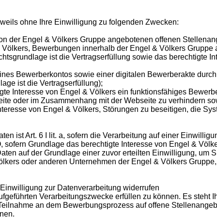
weils ohne Ihre Einwilligung zu folgenden Zwecken:
n der Engel & Völkers Gruppe angebotenen offenen Stellenang
 & Völkers, Bewerbungen innerhalb der Engel & Völkers Gruppe
tsgrundlage ist die Vertragserfüllung sowie das berechtigte In
nes Bewerberkontos sowie einer digitalen Bewerberakte durch S
e ist die Vertragserfüllung);
igte Interesse von Engel & Völkers ein funktionsfähiges Bewe
seite oder im Zusammenhang mit der Webseite zu verhindern so
nteresse von Engel & Völkers, Störungen zu beseitigen, die Sy
t Art. 6 I lit. a, sofern die Verarbeitung auf einer Einwilligun
VO, sofern Grundlage das berechtigte Interesse von Engel & Völker
ten auf der Grundlage einer zuvor erteilten Einwilligung, um S
ölkers oder anderen Unternehmen der Engel & Völkers Gruppe, 
 Einwilligung zur Datenverarbeitung widerrufen
geführten Verarbeitungszwecke erfüllen zu können. Es steht I
ie Teilnahme an dem Bewerbungsprozess auf offene Stellenangeb
nnen.