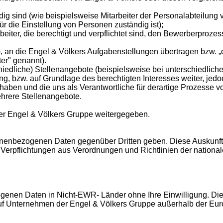
dig sind (wie beispielsweise Mitarbeiter der Personalabteilung 
 die Einstellung von Personen zuständig ist);
eiter, die berechtigt und verpflichtet sind, den Bewerberprozess
tc.), an die Engel & Völkers Aufgabenstellungen übertragen bzw. 
er" genannt).
iedliche) Stellenangebote (beispielsweise bei unterschiedlich
ung, bzw. auf Grundlage des berechtigten Interesses weiter, jed
 haben und die uns als Verantwortliche für derartige Prozesse
ehrere Stellenangebote.
der Engel & Völkers Gruppe weitergegeben.
rsonenbezogenen Daten gegenüber Dritten geben. Diese Auskunf
w. Verpflichtungen aus Verordnungen und Richtlinien der natio
ogenen Daten in Nicht-EWR- Länder ohne Ihre Einwilligung. Die
uf Unternehmen der Engel & Völkers Gruppe außerhalb der Europ