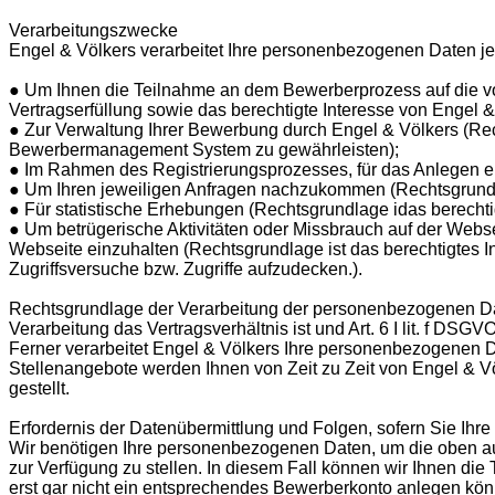
Verarbeitungszwecke
Engel & Völkers verarbeitet Ihre personenbezogenen Daten je
● Um Ihnen die Teilnahme an dem Bewerberprozess auf die vo
Vertragserfüllung sowie das berechtigte Interesse von Engel
● Zur Verwaltung Ihrer Bewerbung durch Engel & Völkers (Rech
Bewerbermanagement System zu gewährleisten);
● Im Rahmen des Registrierungsprozesses, für das Anlegen ei
● Um Ihren jeweiligen Anfragen nachzukommen (Rechtsgrundlag
● Für statistische Erhebungen (Rechtsgrundlage idas berecht
● Um betrügerische Aktivitäten oder Missbrauch auf der Web
Webseite einzuhalten (Rechtsgrundlage ist das berechtigtes I
Zugriffsversuche bzw. Zugriffe aufzudecken.).
Rechtsgrundlage der Verarbeitung der personenbezogenen Daten is
Verarbeitung das Vertragsverhältnis ist und Art. 6 I lit. f DSG
Ferner verarbeitet Engel & Völkers Ihre personenbezogenen Da
Stellenangebote werden Ihnen von Zeit zu Zeit von Engel & V
gestellt.
Erfordernis der Datenübermittlung und Folgen, sofern Sie Ihre
Wir benötigen Ihre personenbezogenen Daten, um die oben auf
zur Verfügung zu stellen. In diesem Fall können wir Ihnen d
erst gar nicht ein entsprechendes Bewerberkonto anlegen kö