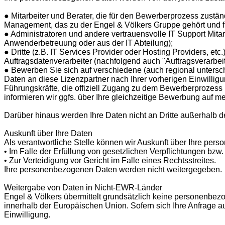
● Mitarbeiter und Berater, die für den Bewerberprozess zustän
Management, das zu der Engel & Völkers Gruppe gehört und für
● Administratoren und andere vertrauensvolle IT Support Mitarb
Anwenderbetreuung oder aus der IT Abteilung);
● Dritte (z.B. IT Services Provider oder Hosting Providers, e
Auftragsdatenverarbeiter (nachfolgend auch "Auftragsverarbeit
● Bewerben Sie sich auf verschiedene (auch regional untersch
Daten an diese Lizenzpartner nach Ihrer vorherigen Einwillig
Führungskräfte, die offiziell Zugang zu dem Bewerberprozess
informieren wir ggfs. über Ihre gleichzeitige Bewerbung auf m
Darüber hinaus werden Ihre Daten nicht an Dritte außerhalb 
Auskunft über Ihre Daten
Als verantwortliche Stelle können wir Auskunft über Ihre pe
• Im Falle der Erfüllung von gesetzlichen Verpflichtungen bz
• Zur Verteidigung vor Gericht im Falle eines Rechtsstreites.
Ihre personenbezogenen Daten werden nicht weitergegeben.
Weitergabe von Daten in Nicht-EWR-Länder
Engel & Völkers übermittelt grundsätzlich keine personenbez
innerhalb der Europäischen Union. Sofern sich Ihre Anfrage a
Einwilligung.