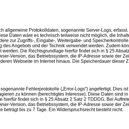
isch allgemeine Protokolldaten, sogenannte Server-Logs, erfas
se Daten wäre es technisch teilweise nicht möglich, die Inhalt
dere zur Zugriffs-, Eingabe-, Weitergabe- und Speicherkontro
ung des Angebots und der Technik verwendet werden. Zudem könn
et werden. Die Rechtsgrundlage hierfür findet sich in § 25 Abs
-Version, das Betriebssystem, die IP-Adresse sowie der Zeits
eren Webseite im Internet hinaus. Die Speicherdauer dieser Zug
genannte Fehlerprotokolle („Error-Logs“) angefertigt. Dies ist
agieren zu können (berechtigtes Interesse). Diese Daten sind 
 hierfür findet sich in § 25 Absatz 2 Satz 2 TDDDG. Bei Auftr
-Version, das Betriebssystem, die IP-Adresse sowie der Zeit
le beträgt bis zu 7 Tage. Ein Widerspruchsrecht besteht nicht.