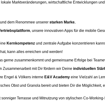
u lokale Marktveränderungen, wirtschaftliche Entwicklungen u
und dem Renommee unserer
starken Marke.
ertriebsplattform
, unsere innovativen Apps für die mobile Ge
eine
Kernkompetenz
und zentrale Aufgabe konzentrieren kannst
hat, kann alles erreichen und werden!
das gerne zusammenkommt und gemeinsame Erfolge bei Teameven
 In Zusammenarbeit mit Dir fördern wir Deine
individuellen Stär
ere Engel & Völkers interne
E&V Academy
eine Vielzahl an Ler
frisches Obst und Granola bereit und bieten Dir die Möglichkeit
t sonniger Terrasse und Mitnutzung von stylischen Co-Working