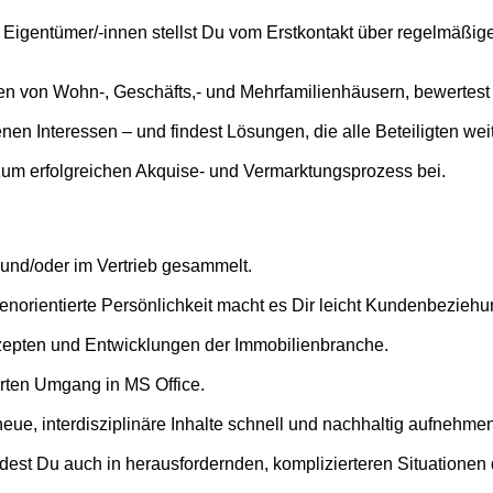
e Eigentümer/-innen stellst Du vom Erstkontakt über regelmäßi
n von Wohn-, Geschäfts,- und Mehrfamilienhäusern, bewertest d
en Interessen – und findest Lösungen, die alle Beteiligten wei
zum erfolgreichen Akquise- und Vermarktungsprozess bei.
 und/oder im Vertrieb gesammelt.
orientierte Persönlichkeit macht es Dir leicht Kundenbezieh
zepten und Entwicklungen der Immobilienbranche.
erten Umgang in MS Office.
neue, interdisziplinäre Inhalte schnell und nachhaltig aufnehm
est Du auch in herausfordernden, komplizierteren Situationen d